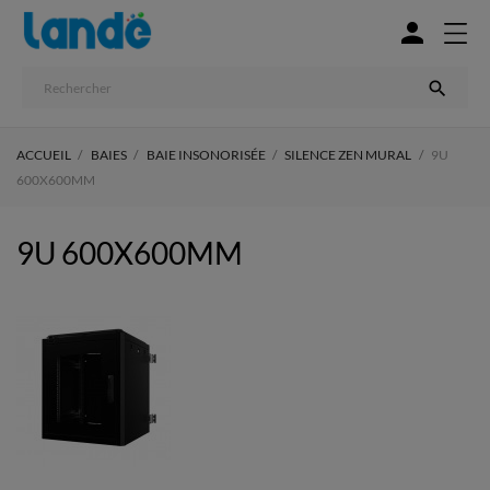


ACCUEIL
BAIES
BAIE INSONORISÉE
SILENCE ZEN MURAL
9U
600X600MM
9U 600X600MM