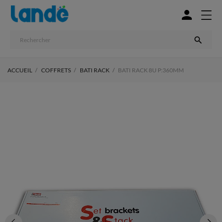


ACCUEIL
COFFRETS
BATI RACK
BATI RACK 8U P:360MM