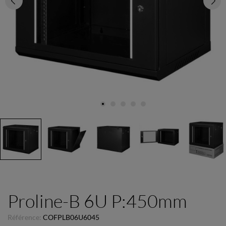
Proline-B 6U P:450mm
Référence:
COFPLB06U6045