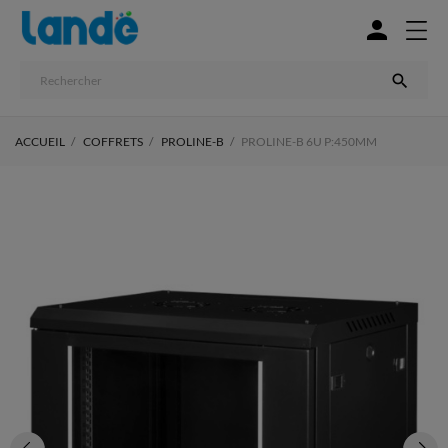


ACCUEIL
COFFRETS
PROLINE-B
PROLINE-B 6U P:450MM