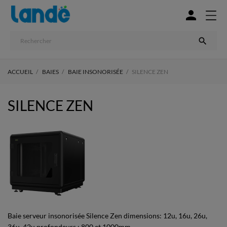


ACCUEIL
BAIES
BAIE INSONORISÉE
SILENCE ZEN
SILENCE ZEN
Baie serveur insonorisée Silence Zen dimensions: 12u, 16u, 26u,
36u, 42u profondeurs ; 800 et 1000mm