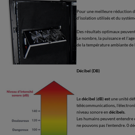
Pour une meilleure réduction du
d'isolation utilisés et du systè
Des résultats optimaux peuvent ê
Le nombre, la puissance et l'ag
de la température ambiante de l
Décibel (DB)
Le
décibel
(
dB
)
est
une unité déf
télécommunications, l'électron
niveau sonore en
décibels
.
Les humains peuvent entendre de
ne pouvons pas l'entendre. 0 déc