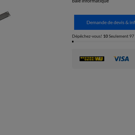
baie informatique
Demande de devis & in
Dépêchez-vous!
10
Seulement 97 a