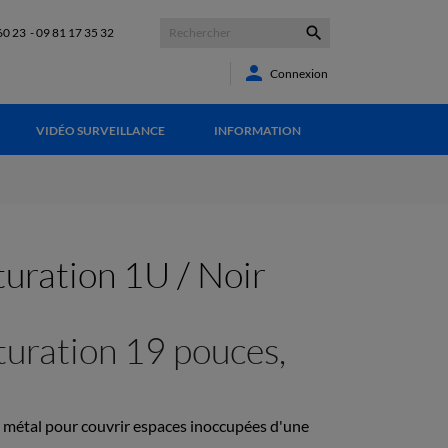

60 23
-
09 81 17 35 32

Connexion
VIDÉO SURVEILLANCE
INFORMATION
uration 1U / Noir
uration 19 pouces,
 métal pour couvrir espaces inoccupées d'une