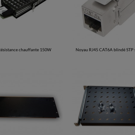
ésistance chauffante 150W
Noyau RJ45 CAT6A blindé STP s