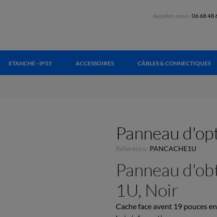
Appelez-nous :
06 68 48 
ETANCHE - IP55
ACCESSOIRES
CÂBLES & CONNECTIQUES
Panneau d'opt
Référence:
PANCACHE1U
Panneau d'obt
1U, Noir
Cache face avent 19 pouces en