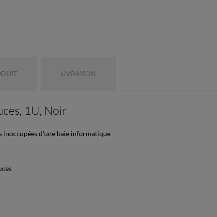
ODUIT
LIVRAISON
ces, 1U, Noir
s inoccupées d'une baie informatique
uces