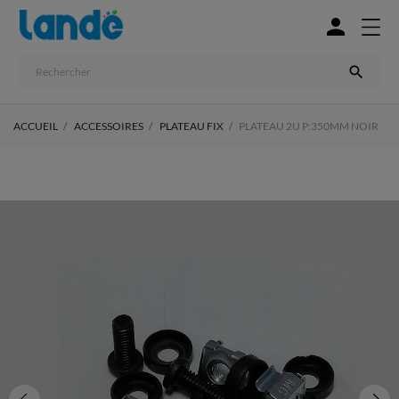


ACCUEIL
ACCESSOIRES
PLATEAU FIX
PLATEAU 2U P:350MM NOIR