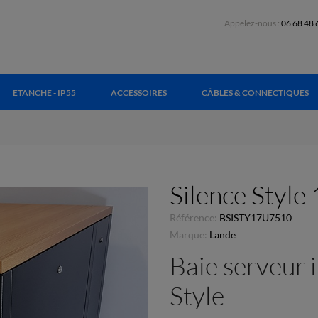
Appelez-nous :
06 68 48 
ETANCHE - IP55
ACCESSOIRES
CÂBLES & CONNECTIQUES
Silence Style
Référence:
BSISTY17U7510
Marque:
Lande
Baie serveur 
Style