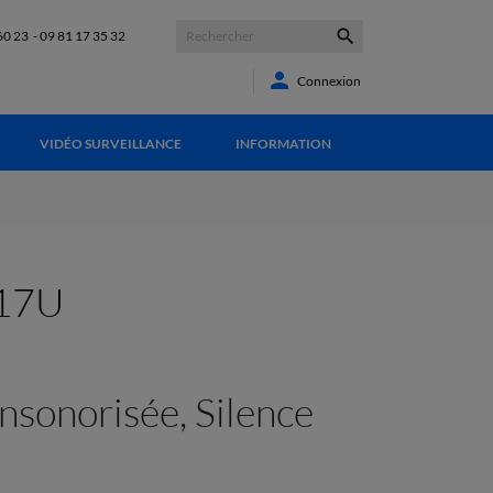

60 23
-
09 81 17 35 32

Connexion
VIDÉO SURVEILLANCE
INFORMATION
 17U
insonorisée, Silence