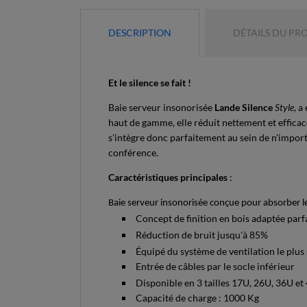
DESCRIPTION
DÉTAILS DU PR
Et le silence se fait !
Baie serveur insonorisée
Lande Silence
Style
, a
haut de gamme, elle réduit nettement et efficac
s'intègre donc parfaitement au sein de n'import
conférence.
Caractéristiques principales
:
Baie serveur insonorisée conçue pour absorber le b
Concept de finition en bois adaptée par
Réduction de bruit jusqu'à 85%
Équipé du système de ventilation le plus
Entrée
de câbles par le socle inférieur
Disponible en 3 tailles 17U, 26U, 36U 
Capacité de charge : 1000 Kg