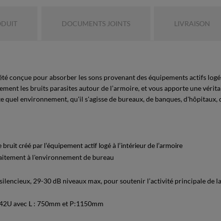
ODUIT
DOCUMENTS JOINTS
LIVRAISON
 été conçue pour absorber les sons provenant des équipements actifs logés
ement les bruits parasites autour de l’armoire, et vous apporte une vérita
e quel environnement, qu'il s'agisse de bureaux, de banques, d'hôpitaux, d
ruit créé par l’équipement actif logé à l’intérieur de l’armoire
faitement à l'environnement de bureau
 silencieux, 29-30 dB niveaux max, pour soutenir l’activité principale de
et 42U avec L : 750mm et P:1150mm