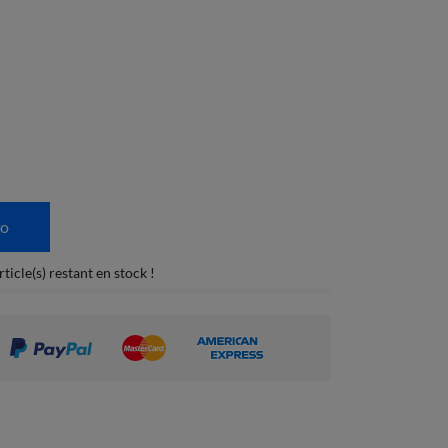
fo
icle(s) restant en stock !