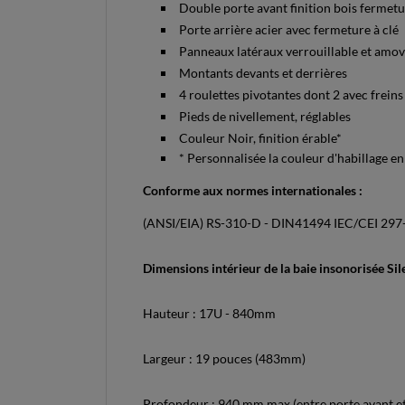
Double porte avant finition bois fermetu
Porte arrière acier avec fermeture à clé
Panneaux latéraux verrouillable et amov
Montants devants et derrières
4 roulettes pivotantes dont 2 avec freins 
Pieds de nivellement, réglables
Couleur Noir, finition érable*
* Personnalisée la couleur d'habillage e
Conforme aux normes internationales :
(ANSI/EIA) RS-310-D - DIN41494 IEC/CEI 297-1
Dimensions intérieur de la baie insonorisée Sil
Hauteur : 17U - 840mm
Largeur : 19 pouces (483mm)
Profondeur : 940 mm max (entre porte avant et