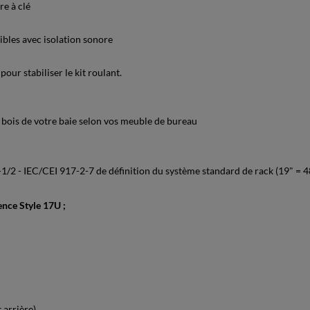
re à clé
ibles avec isolation sonore
pour stabiliser le kit roulant.
n bois de votre baie selon vos meuble de bureau
/2 - IEC/CEI 917-2-7 de définition du système standard de rack (19" =
ence Style 17U ;
 arrière)