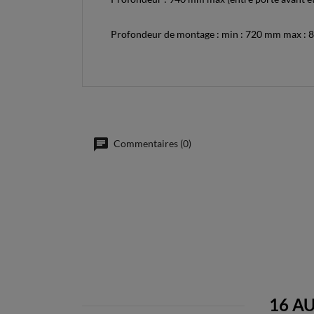
Profondeur de montage : min : 720 mm max : 84
Commentaires (0)
16 A