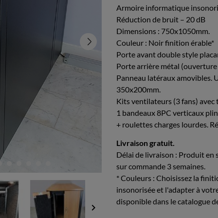
Armoire informatique insonori
Réduction de bruit – 20 dB
Dimensions : 750x1050mm.
Couleur : Noir finition érable*
Porte avant double style placa
Porte arrière métal (ouverture
Panneau latéraux amovibles. U
350x200mm.
Kits ventilateurs (3 fans) avec
1 bandeaux 8PC verticaux plin
+ roulettes charges lourdes. R
Livraison gratuit.
Délai de livraison : Produit en
sur commande 3 semaines.
* Couleurs : Choisissez la fini
insonorisée et l'adapter à votr
disponible dans le catalogue d
keyboard_arrow_right