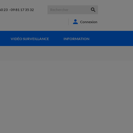

60 23
-
09 81 17 35 32

Connexion
VIDÉO SURVEILLANCE
INFORMATION