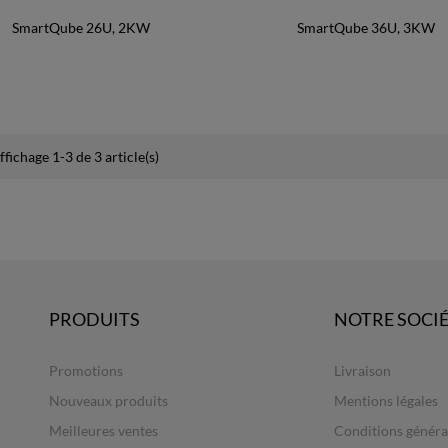
SmartQube 26U, 2KW
SmartQube 36U, 3KW
ffichage 1-3 de 3 article(s)
PRODUITS
NOTRE SOCI
Promotions
Livraison
Nouveaux produits
Mentions légales
Meilleures ventes
Conditions généra