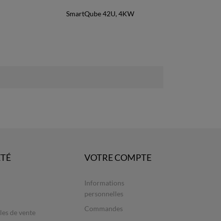
SmartQube 42U, 4KW
ÉTÉ
VOTRE COMPTE
Informations
personnelles
Commandes
les de vente