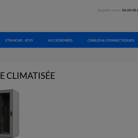
Appelez-nous :
06 68 48 
ETANCHE - IP55
ACCESSOIRES
CÂBLES & CONNECTIQUES
E CLIMATISÉE