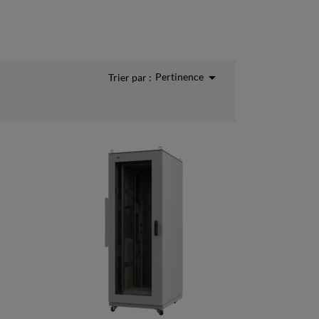

Pertinence
Trier par :